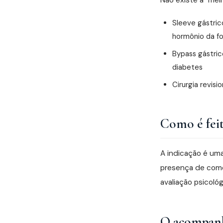
Não existe a "melh
Sleeve gástri
hormônio da f
Bypass gástri
diabetes
Cirurgia revisi
Como é feit
A indicação é uma
presença de comor
avaliação psicológ
O acompanh