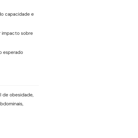
do capacidade e
r impacto sobre
ado esperado
il de obesidade,
abdominais,