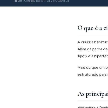
Início
› Cirurgia Bariátrica e Metabólica
O que é a c
A cirurgia bariát
Além da perda de
tipo 2 e a hiperte
Mais do que um p
estruturado para 
As principai