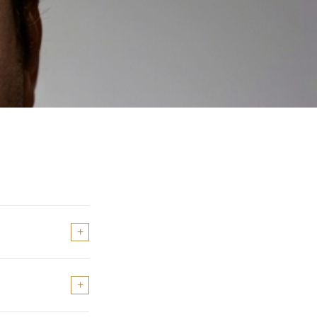
+
des. A avaliação
+