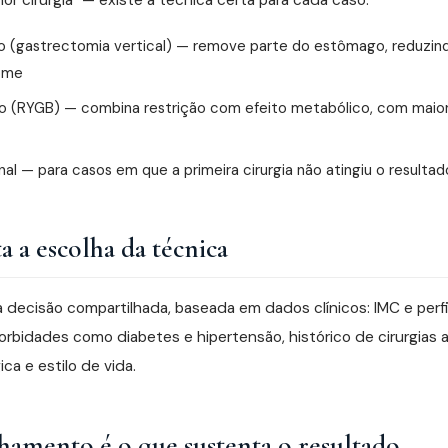
or cirurgia" — existe a técnica certa para cada caso:
co (gastrectomia vertical) — remove parte do estômago, reduzin
ome
co (RYGB) — combina restrição com efeito metabólico, com maio
onal — para casos em que a primeira cirurgia não atingiu o result
a a escolha da técnica
 decisão compartilhada, baseada em dados clínicos: IMC e perf
bidades como diabetes e hipertensão, histórico de cirurgias 
ica e estilo de vida.
amento é o que sustenta o resultado