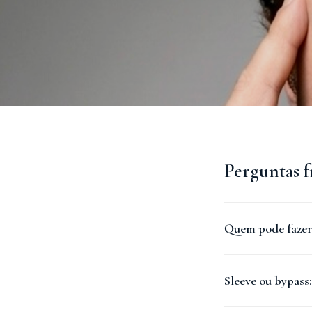
Perguntas 
Quem pode fazer 
A indicação segue 
Sleeve ou bypass:
individualizada co